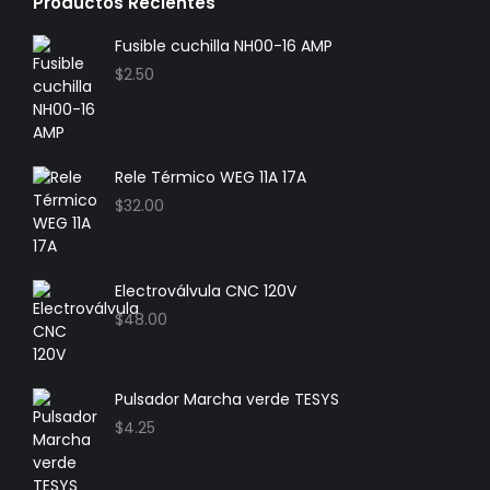
Productos Recientes
Fusible cuchilla NH00-16 AMP
$
2.50
Rele Térmico WEG 11A 17A
$
32.00
Electroválvula CNC 120V
$
48.00
Pulsador Marcha verde TESYS
$
4.25