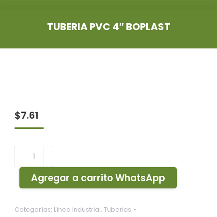
TUBERIA PVC 4″ BOPLAST
You are here:
$
7.61
Tuberia
PVC
4"
Agregar a carrito WhatsApp
BOPLAST
cantidad
Categorías:
Línea Industrial
,
Tuberias