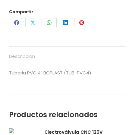
Compartir
Share
Share
Share
Share
Share
on
on
on
on
on
Facebook
X
WhatsApp
LinkedIn
Pinterest
Descripción
Tuberia PVC 4″ BOPLAST (TUB-PVC4)
Productos relacionados
Electroválvula CNC 120V