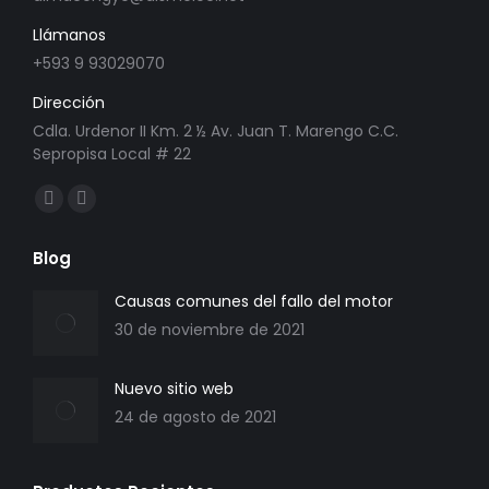
Llámanos
+593 9 93029070
Dirección
Cdla. Urdenor II Km. 2 ½ Av. Juan T. Marengo C.C.
Sepropisa Local # 22
Find us on:
Facebook
Mail
page
page
Blog
opens
opens
in
in
Causas comunes del fallo del motor
new
new
30 de noviembre de 2021
window
window
Nuevo sitio web
24 de agosto de 2021