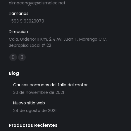
almacengye@dismelec.net
Llámanos
+593 9 93029070
Dirección
Cdla. Urdenor II Km. 2 ½ Av. Juan T. Marengo C.C.
Sepropisa Local # 22
Find us on:
Facebook
Mail
page
page
Blog
opens
opens
in
in
Causas comunes del fallo del motor
new
new
30 de noviembre de 2021
window
window
Nuevo sitio web
24 de agosto de 2021
Productos Recientes