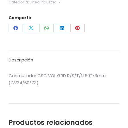
Categoría:
Línea Industrial
Compartir
Share
Share
Share
Share
Share
on
on
on
on
on
Facebook
X
WhatsApp
LinkedIn
Pinterest
Descripción
Conmutador CSC VOL GRD R/S/T/N 60*73mm
(CV34/60*73)
Productos relacionados