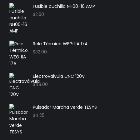
Fusible cuchilla NH00-16 AMP
$
2.50
Rele Térmico WEG 11A 17A
$
32.00
Electroválvula CNC 120V
$
48.00
Pulsador Marcha verde TESYS
$
4.25